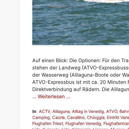
Auf einen Blick: Die Optionen: Für den T
stehen der Landweg (ATVO-Expressbusse
der Wasserweg (Alilaguna-Boote oder Was
ATVO-Expressbus ist mit ca. 20 Minuten F
Direktverbindung auf Rädern. Die Alilagu
…
Weiterlesen …
Kategorien
ACTV
,
Alilaguna
,
Alltag in Venedig
,
ATVO
,
Bahn
Camping
,
Caorle
,
Cavallino
,
Chioggia
,
Eintritt Ven
Flughafen Triest
,
Flughafen Venedig
,
Flughafentra