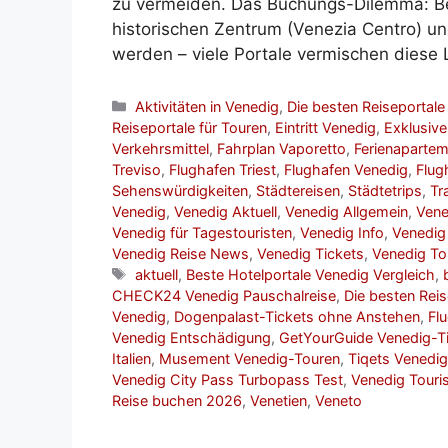
zu vermeiden. Das Buchungs-Dilemma: Be
historischen Zentrum (Venezia Centro) u
werden – viele Portale vermischen diese
Kategorien
Aktivitäten in Venedig
,
Die besten Reiseportale
Reiseportale für Touren
,
Eintritt Venedig
,
Exklusive
Verkehrsmittel
,
Fahrplan Vaporetto
,
Ferienaparte
Treviso
,
Flughafen Triest
,
Flughafen Venedig
,
Flug
Sehenswürdigkeiten
,
Städtereisen
,
Städtetrips
,
Tr
Venedig
,
Venedig Aktuell
,
Venedig Allgemein
,
Vene
Venedig für Tagestouristen
,
Venedig Info
,
Venedig
Venedig Reise News
,
Venedig Tickets
,
Venedig To
Schlagwörter
aktuell
,
Beste Hotelportale Venedig Vergleich
,
CHECK24 Venedig Pauschalreise
,
Die besten Reis
Venedig
,
Dogenpalast-Tickets ohne Anstehen
,
Fl
Venedig Entschädigung
,
GetYourGuide Venedig-Ti
Italien
,
Musement Venedig-Touren
,
Tiqets Venedi
Venedig City Pass Turbopass Test
,
Venedig Tour
Reise buchen 2026
,
Venetien
,
Veneto