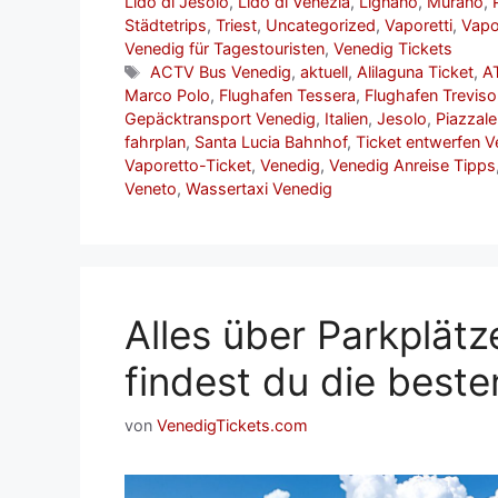
Lido di Jesolo
,
Lido di Venezia
,
Lignano
,
Murano
,
Städtetrips
,
Triest
,
Uncategorized
,
Vaporetti
,
Vapo
Venedig für Tagestouristen
,
Venedig Tickets
Schlagwörter
ACTV Bus Venedig
,
aktuell
,
Alilaguna Ticket
,
A
Marco Polo
,
Flughafen Tessera
,
Flughafen Treviso
Gepäcktransport Venedig
,
Italien
,
Jesolo
,
Piazzal
fahrplan
,
Santa Lucia Bahnhof
,
Ticket entwerfen V
Vaporetto-Ticket
,
Venedig
,
Venedig Anreise Tipps
Veneto
,
Wassertaxi Venedig
Alles über Parkplätz
findest du die beste
von
VenedigTickets.com