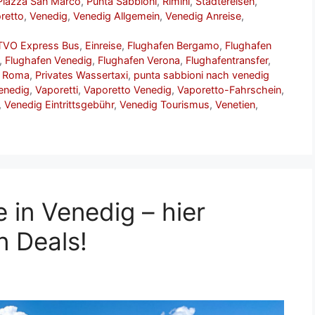
Piazza San Marco
,
Punta Sabbioni
,
Rimini
,
Städtereisen
,
retto
,
Venedig
,
Venedig Allgemein
,
Venedig Anreise
,
TVO Express Bus
,
Einreise
,
Flughafen Bergamo
,
Flughafen
,
Flughafen Venedig
,
Flughafen Verona
,
Flughafentransfer
,
e Roma
,
Privates Wassertaxi
,
punta sabbioni nach venedig
enedig
,
Vaporetti
,
Vaporetto Venedig
,
Vaporetto-Fahrschein
,
,
Venedig Eintrittsgebühr
,
Venedig Tourismus
,
Venetien
,
e in Venedig – hier
n Deals!