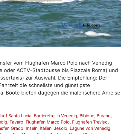
ransfer vom Flughafen Marco Polo nach Venedig
 oder ACTV-Stadtbusse bis Piazzale Roma) und
sertaxis) zur Auswahl. Die Empfehlung: Der
ahrzeit die schnellste und günstigste
na-Boote bieten dagegen die malerischere Anreise
hof Santa Lucia
,
Barrierefrei in Venedig
,
Bibione
,
Burano
,
edig
,
Favaro
,
Flughafen Marco Polo
,
Flughafen Treviso
,
nsfer
,
Grado
,
Inseln
,
Italien
,
Jesolo
,
Lagune von Venedig
,