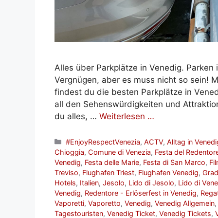
Alles über Parkplätze in Venedig. Parken 
Vergnügen, aber es muss nicht so sein! M
findest du die besten Parkplätze in Ven
all den Sehenswürdigkeiten und Attraktio
du alles, …
Weiterlesen …
Kategorien
#EnjoyRespectVenezia
,
ACTV
,
Alltag in Venedi
Chioggia
,
Comune di Venezia
,
Festa del Redentor
Venedig
,
Festa delle Marie
,
Festa di San Marco
,
Fi
Treviso
,
Flughafen Triest
,
Flughafen Venedig
,
Gra
Hotels
,
Italien
,
Jesolo
,
Lido di Jesolo
,
Lido di Vene
Venedig
,
Redentore - Erlöserfest in Venedig
,
Regat
Vaporetti
,
Vaporetto
,
Venedig
,
Venedig Allgemein
Tagestouristen
,
Venedig Ticket
,
Venedig Tickets
,