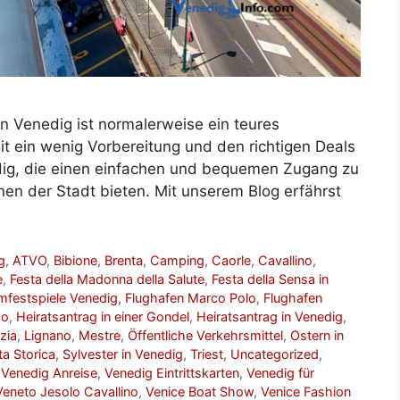
in Venedig ist normalerweise ein teures
it ein wenig Vorbereitung und den richtigen Deals
edig, die einen einfachen und bequemen Zugang zu
nen der Stadt bieten. Mit unserem Blog erfährst
g
,
ATVO
,
Bibione
,
Brenta
,
Camping
,
Caorle
,
Cavallino
,
e
,
Festa della Madonna della Salute
,
Festa della Sensa in
lmfestspiele Venedig
,
Flughafen Marco Polo
,
Flughafen
do
,
Heiratsantrag in einer Gondel
,
Heiratsantrag in Venedig
,
zia
,
Lignano
,
Mestre
,
Öffentliche Verkehrsmittel
,
Ostern in
a Storica
,
Sylvester in Venedig
,
Triest
,
Uncategorized
,
,
Venedig Anreise
,
Venedig Eintrittskarten
,
Venedig für
Veneto Jesolo Cavallino
,
Venice Boat Show
,
Venice Fashion