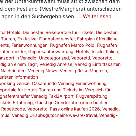
i der Unterkunftswahl muss strikt zwischen dem
nd dem Festland (Mestre/Marghera) unterschieden
 Lagen in den Suchergebnissen. …
Weiterlesen …
 für Hotels
,
Die besten Reiseportale für Tickets
,
Die besten
 Touren
,
Exklusiver Flughafentransfer
,
Fahrplan öffentliche
ments
,
Ferienwohnungen
,
Flughafen Marco Polo
,
Flughafen
hafentransfer
,
Gepäckaufbewahrung
,
Hotels
,
Inseln
,
Italien
,
ansport in Venedig
,
Uncategorized
,
Vaporetti
,
Vaporetto
,
dig an einem Tag?
,
Venedig Anreise
,
Venedig Eintrittskarten
,
 Nachrichten
,
Venedig News
,
Venedig Reise Magazin
,
uristen Information
booking venice
,
Casamundo Venedig Ferienwohnung
,
eportale für Hotels Touren und Tickets im Vergleich für
ughafentransfer Venedig Taxi2Airport
,
Flugverspätung
ckets Erfahrung
,
Günstige Gondelfahrt online buchen
,
g Rabattcode
,
Vaporetto-Pass online kaufen 2026
,
Venedig
,
ismus
,
Venedig Urlaubsgutscheine we-are-travel
,
Venedig-