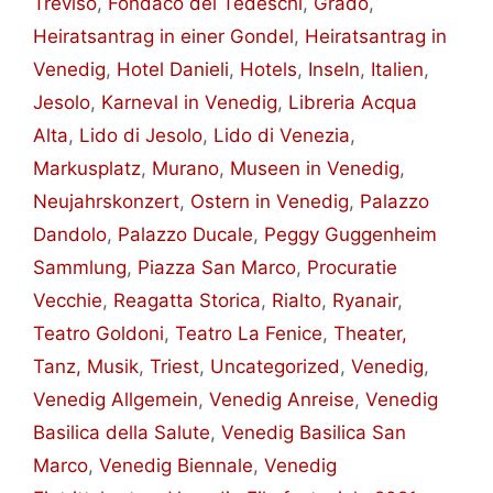
Treviso
,
Fondaco dei Tedeschi
,
Grado
,
Heiratsantrag in einer Gondel
,
Heiratsantrag in
Venedig
,
Hotel Danieli
,
Hotels
,
Inseln
,
Italien
,
Jesolo
,
Karneval in Venedig
,
Libreria Acqua
Alta
,
Lido di Jesolo
,
Lido di Venezia
,
Markusplatz
,
Murano
,
Museen in Venedig
,
Neujahrskonzert
,
Ostern in Venedig
,
Palazzo
Dandolo
,
Palazzo Ducale
,
Peggy Guggenheim
Sammlung
,
Piazza San Marco
,
Procuratie
Vecchie
,
Reagatta Storica
,
Rialto
,
Ryanair
,
Teatro Goldoni
,
Teatro La Fenice
,
Theater,
Tanz, Musik
,
Triest
,
Uncategorized
,
Venedig
,
Venedig Allgemein
,
Venedig Anreise
,
Venedig
Basilica della Salute
,
Venedig Basilica San
Marco
,
Venedig Biennale
,
Venedig