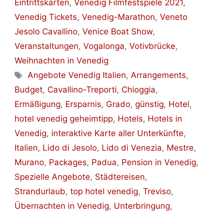
Eintrittskarten
,
Venedig Filmfestspiele 2021
,
Venedig Tickets
,
Venedig-Marathon
,
Veneto
Jesolo Cavallino
,
Venice Boat Show
,
Veranstaltungen
,
Vogalonga
,
Votivbrücke
,
Weihnachten in Venedig
Schlagwörter
Angebote Venedig Italien
,
Arrangements
,
Budget
,
Cavallino-Treporti
,
Chioggia
,
Ermäßigung
,
Ersparnis
,
Grado
,
günstig
,
Hotel
,
hotel venedig geheimtipp
,
Hotels
,
Hotels in
Venedig
,
interaktive Karte aller Unterkünfte
,
Italien
,
Lido di Jesolo
,
Lido di Venezia
,
Mestre
,
Murano
,
Packages
,
Padua
,
Pension in Venedig
,
Spezielle Angebote
,
Städtereisen
,
Strandurlaub
,
top hotel venedig
,
Treviso
,
Übernachten in Venedig
,
Unterbringung
,