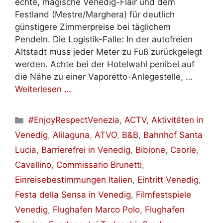
echte, magische Venedig-Flair und dem
Festland (Mestre/Marghera) für deutlich
günstigere Zimmerpreise bei täglichem
Pendeln. Die Logistik-Falle: In der autofreien
Altstadt muss jeder Meter zu Fuß zurückgelegt
werden. Achte bei der Hotelwahl penibel auf
die Nähe zu einer Vaporetto-Anlegestelle, …
Weiterlesen …
Kategorien
#EnjoyRespectVenezia
,
ACTV
,
Aktivitäten in
Venedig
,
Alilaguna
,
ATVO
,
B&B
,
Bahnhof Santa
Lucia
,
Barrierefrei in Venedig
,
Bibione
,
Caorle
,
Cavallino
,
Commissario Brunetti
,
Einreisebestimmungen Italien
,
Eintritt Venedig
,
Festa della Sensa in Venedig
,
Filmfestspiele
Venedig
,
Flughafen Marco Polo
,
Flughafen