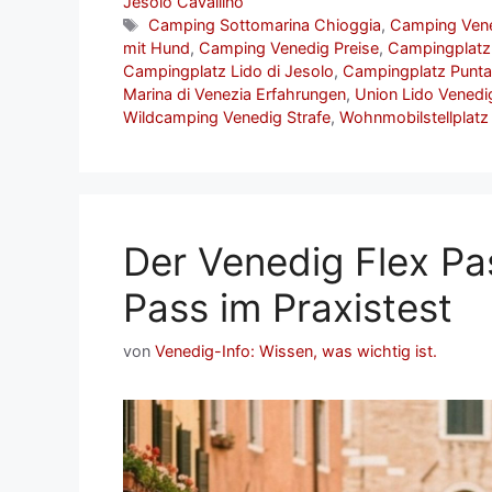
Jesolo Cavallino
Schlagwörter
Camping Sottomarina Chioggia
,
Camping Ven
mit Hund
,
Camping Venedig Preise
,
Campingplatz C
Campingplatz Lido di Jesolo
,
Campingplatz Punta
Marina di Venezia Erfahrungen
,
Union Lido Vened
Wildcamping Venedig Strafe
,
Wohnmobilstellplatz
Der Venedig Flex Pa
Pass im Praxistest
von
Venedig-Info: Wissen, was wichtig ist.