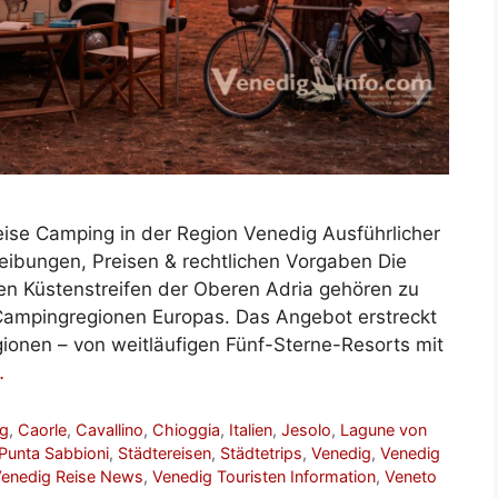
eise Camping in der Region Venedig Ausführlicher
ibungen, Preisen & rechtlichen Vorgaben Die
n Küstenstreifen der Oberen Adria gehören zu
 Campingregionen Europas. Das Angebot erstreckt
ionen – von weitläufigen Fünf-Sterne-Resorts mit
…
g
,
Caorle
,
Cavallino
,
Chioggia
,
Italien
,
Jesolo
,
Lagune von
Punta Sabbioni
,
Städtereisen
,
Städtetrips
,
Venedig
,
Venedig
enedig Reise News
,
Venedig Touristen Information
,
Veneto