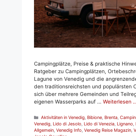
Campingplätze, Preise & praktische Hinw
Ratgeber zu Campingplätzen, Ortebeschre
Lagune von Venedig und die angrenzende
den traditionsreichsten und populärsten
sich über mehrere Gemeinden und Teilreg
eigenen Wasserparks auf …
Weiterlesen 
Kategorien
Aktivitäten in Venedig
,
Bibione
,
Brenta
,
Campin
Venedig
,
Lido di Jesolo
,
Lido di Venezia
,
Lignano
,
Allgemein
,
Venedig Info
,
Venedig Reise Magazin
,
V