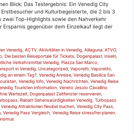
en Blick: Das Testergebnis: Ein Venedig City
r Erstbesucher und Kulturbegeisterte, die 2 bis 3
s zwei Top-Highlights sowie den Nahverkehr
r Ersparnis gegenüber dem Einzelkauf liegt der
en Venedig
,
ACTV
,
Aktivitäten in Venedig
,
Alilaguna
,
ATVO
,
o
,
Die besten Reiseportale für Tickets
,
Dogenpalast
,
Inseln
,
tliche Verkehrsmittel Venedig
,
Piazza San Marco
,
ansport in Venedig
,
Uncategorized
,
Vaporetti
,
Vaporetto
,
dig an einem Tag?
,
Venedig Anreise
,
Venedig Basilica San
ouristen
,
Venedig Info
,
Venedig Nachrichten
,
Venedig Reise
enedig Touristen Information
,
Veneto Jesolo Cavallino
hne Wartezeit
,
Dogenpalast Zeitfenster reservieren
,
urbopass
,
Rabatt Sehenswürdigkeiten Venedig
,
Turbopass
,
Venedig Attraktionen flexibel buchen
,
Venedig City Pass
,
n
,
Venedig Pass Vergleich
,
Venedig Reise stressfrei planen
,
urismus