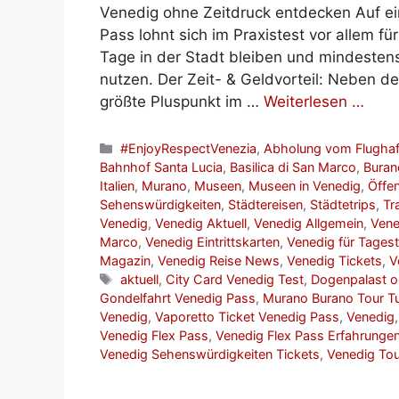
Venedig ohne Zeitdruck entdecken Auf ein
Pass lohnt sich im Praxistest vor allem fü
Tage in der Stadt bleiben und mindesten
nutzen. Der Zeit- & Geldvorteil: Neben de
größte Pluspunkt im …
Weiterlesen …
Kategorien
#EnjoyRespectVenezia
,
Abholung vom Flughaf
Bahnhof Santa Lucia
,
Basilica di San Marco
,
Buran
Italien
,
Murano
,
Museen
,
Museen in Venedig
,
Öffen
Sehenswürdigkeiten
,
Städtereisen
,
Städtetrips
,
Tr
Venedig
,
Venedig Aktuell
,
Venedig Allgemein
,
Vene
Marco
,
Venedig Eintrittskarten
,
Venedig für Tagest
Magazin
,
Venedig Reise News
,
Venedig Tickets
,
V
Schlagwörter
aktuell
,
City Card Venedig Test
,
Dogenpalast o
Gondelfahrt Venedig Pass
,
Murano Burano Tour T
Venedig
,
Vaporetto Ticket Venedig Pass
,
Venedig
Venedig Flex Pass
,
Venedig Flex Pass Erfahrunge
Venedig Sehenswürdigkeiten Tickets
,
Venedig To