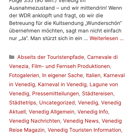
Folge 355 (90 Min.) Venedig im
Ausnahmezustand – und wir mittendrin! Wenn
der WDR anklopft und fragt, ob wir die
Betreuung für die Kultsendung „Wunderschön“
übernehmen möchten, sagt man nicht einfach
nur „Ja“. Man stürzt sich in ein …
Weiterlesen …
Kategorien
Abseits der Touristenpfade
,
Carnevale di
Venezia
,
Film- und Fernseh Produktionen
,
Fotogalerien
,
In eigener Sache
,
Italien
,
Karneval
in Venedig
,
Karneval in Venedig
,
Lagune von
Venedig
,
Pressemitteilungen
,
Städtereisen
,
Städtetrips
,
Uncategorized
,
Venedig
,
Venedig
Aktuell
,
Venedig Allgemein
,
Venedig Info
,
Venedig Nachrichten
,
Venedig News
,
Venedig
Reise Magazin
,
Venedig Touristen Information
,