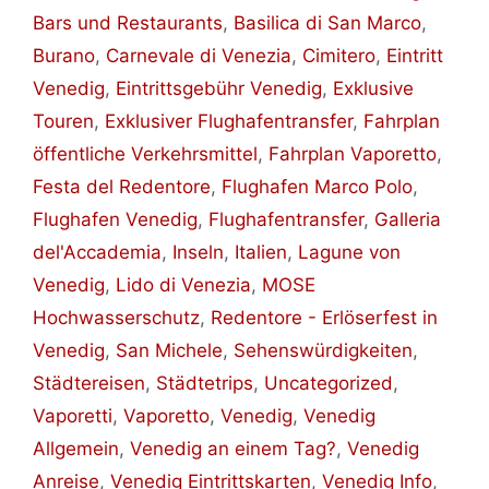
Bars und Restaurants
,
Basilica di San Marco
,
Burano
,
Carnevale di Venezia
,
Cimitero
,
Eintritt
Venedig
,
Eintrittsgebühr Venedig
,
Exklusive
Touren
,
Exklusiver Flughafentransfer
,
Fahrplan
öffentliche Verkehrsmittel
,
Fahrplan Vaporetto
,
Festa del Redentore
,
Flughafen Marco Polo
,
Flughafen Venedig
,
Flughafentransfer
,
Galleria
del'Accademia
,
Inseln
,
Italien
,
Lagune von
Venedig
,
Lido di Venezia
,
MOSE
Hochwasserschutz
,
Redentore - Erlöserfest in
Venedig
,
San Michele
,
Sehenswürdigkeiten
,
Städtereisen
,
Städtetrips
,
Uncategorized
,
Vaporetti
,
Vaporetto
,
Venedig
,
Venedig
Allgemein
,
Venedig an einem Tag?
,
Venedig
Anreise
,
Venedig Eintrittskarten
,
Venedig Info
,