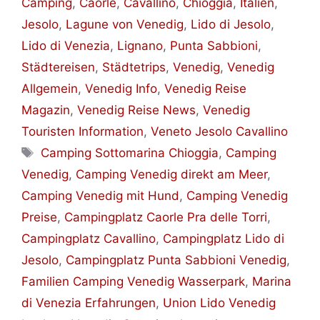
Camping
,
Caorle
,
Cavallino
,
Chioggia
,
Italien
,
Jesolo
,
Lagune von Venedig
,
Lido di Jesolo
,
Lido di Venezia
,
Lignano
,
Punta Sabbioni
,
Städtereisen
,
Städtetrips
,
Venedig
,
Venedig
Allgemein
,
Venedig Info
,
Venedig Reise
Magazin
,
Venedig Reise News
,
Venedig
Touristen Information
,
Veneto Jesolo Cavallino
Schlagwörter
Camping Sottomarina Chioggia
,
Camping
Venedig
,
Camping Venedig direkt am Meer
,
Camping Venedig mit Hund
,
Camping Venedig
Preise
,
Campingplatz Caorle Pra delle Torri
,
Campingplatz Cavallino
,
Campingplatz Lido di
Jesolo
,
Campingplatz Punta Sabbioni Venedig
,
Familien Camping Venedig Wasserpark
,
Marina
di Venezia Erfahrungen
,
Union Lido Venedig