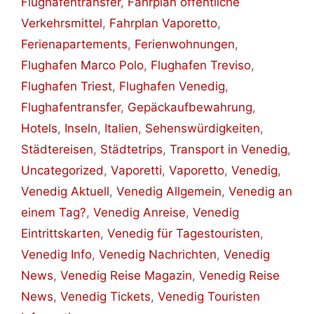
Flughafentransfer
,
Fahrplan öffentliche
Verkehrsmittel
,
Fahrplan Vaporetto
,
Ferienapartements
,
Ferienwohnungen
,
Flughafen Marco Polo
,
Flughafen Treviso
,
Flughafen Triest
,
Flughafen Venedig
,
Flughafentransfer
,
Gepäckaufbewahrung
,
Hotels
,
Inseln
,
Italien
,
Sehenswürdigkeiten
,
Städtereisen
,
Städtetrips
,
Transport in Venedig
,
Uncategorized
,
Vaporetti
,
Vaporetto
,
Venedig
,
Venedig Aktuell
,
Venedig Allgemein
,
Venedig an
einem Tag?
,
Venedig Anreise
,
Venedig
Eintrittskarten
,
Venedig für Tagestouristen
,
Venedig Info
,
Venedig Nachrichten
,
Venedig
News
,
Venedig Reise Magazin
,
Venedig Reise
News
,
Venedig Tickets
,
Venedig Touristen