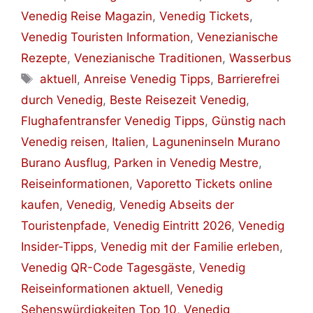
Venedig Reise Magazin
,
Venedig Tickets
,
Venedig Touristen Information
,
Venezianische
Rezepte
,
Venezianische Traditionen
,
Wasserbus
Schlagwörter
aktuell
,
Anreise Venedig Tipps
,
Barrierefrei
durch Venedig
,
Beste Reisezeit Venedig
,
Flughafentransfer Venedig Tipps
,
Günstig nach
Venedig reisen
,
Italien
,
Laguneninseln Murano
Burano Ausflug
,
Parken in Venedig Mestre
,
Reiseinformationen
,
Vaporetto Tickets online
kaufen
,
Venedig
,
Venedig Abseits der
Touristenpfade
,
Venedig Eintritt 2026
,
Venedig
Insider-Tipps
,
Venedig mit der Familie erleben
,
Venedig QR-Code Tagesgäste
,
Venedig
Reiseinformationen aktuell
,
Venedig
Sehenswürdigkeiten Top 10
,
Venedig