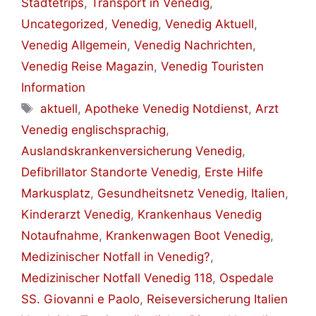
Städtetrips
,
Transport in Venedig
,
Uncategorized
,
Venedig
,
Venedig Aktuell
,
Venedig Allgemein
,
Venedig Nachrichten
,
Venedig Reise Magazin
,
Venedig Touristen
Information
Schlagwörter
aktuell
,
Apotheke Venedig Notdienst
,
Arzt
Venedig englischsprachig
,
Auslandskrankenversicherung Venedig
,
Defibrillator Standorte Venedig
,
Erste Hilfe
Markusplatz
,
Gesundheitsnetz Venedig
,
Italien
,
Kinderarzt Venedig
,
Krankenhaus Venedig
Notaufnahme
,
Krankenwagen Boot Venedig
,
Medizinischer Notfall in Venedig?
,
Medizinischer Notfall Venedig 118
,
Ospedale
SS. Giovanni e Paolo
,
Reiseversicherung Italien