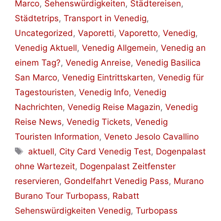
Marco
,
Sehenswürdigkeiten
,
Städtereisen
,
Städtetrips
,
Transport in Venedig
,
Uncategorized
,
Vaporetti
,
Vaporetto
,
Venedig
,
Venedig Aktuell
,
Venedig Allgemein
,
Venedig an
einem Tag?
,
Venedig Anreise
,
Venedig Basilica
San Marco
,
Venedig Eintrittskarten
,
Venedig für
Tagestouristen
,
Venedig Info
,
Venedig
Nachrichten
,
Venedig Reise Magazin
,
Venedig
Reise News
,
Venedig Tickets
,
Venedig
Touristen Information
,
Veneto Jesolo Cavallino
Schlagwörter
aktuell
,
City Card Venedig Test
,
Dogenpalast
ohne Wartezeit
,
Dogenpalast Zeitfenster
reservieren
,
Gondelfahrt Venedig Pass
,
Murano
Burano Tour Turbopass
,
Rabatt
Sehenswürdigkeiten Venedig
,
Turbopass