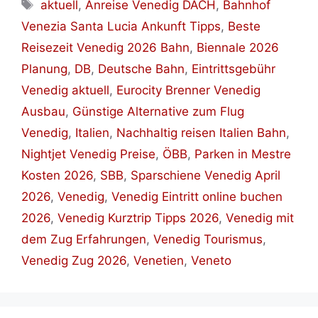
Schlagwörter
aktuell
,
Anreise Venedig DACH
,
Bahnhof
Venezia Santa Lucia Ankunft Tipps
,
Beste
Reisezeit Venedig 2026 Bahn
,
Biennale 2026
Planung
,
DB
,
Deutsche Bahn
,
Eintrittsgebühr
Venedig aktuell
,
Eurocity Brenner Venedig
Ausbau
,
Günstige Alternative zum Flug
Venedig
,
Italien
,
Nachhaltig reisen Italien Bahn
,
Nightjet Venedig Preise
,
ÖBB
,
Parken in Mestre
Kosten 2026
,
SBB
,
Sparschiene Venedig April
2026
,
Venedig
,
Venedig Eintritt online buchen
2026
,
Venedig Kurztrip Tipps 2026
,
Venedig mit
dem Zug Erfahrungen
,
Venedig Tourismus
,
Venedig Zug 2026
,
Venetien
,
Veneto