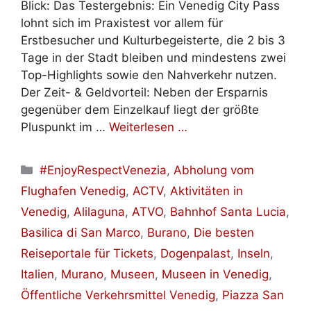
Blick: Das Testergebnis: Ein Venedig City Pass
lohnt sich im Praxistest vor allem für
Erstbesucher und Kulturbegeisterte, die 2 bis 3
Tage in der Stadt bleiben und mindestens zwei
Top-Highlights sowie den Nahverkehr nutzen.
Der Zeit- & Geldvorteil: Neben der Ersparnis
gegenüber dem Einzelkauf liegt der größte
Pluspunkt im …
Weiterlesen …
Kategorien
#EnjoyRespectVenezia
,
Abholung vom
Flughafen Venedig
,
ACTV
,
Aktivitäten in
Venedig
,
Alilaguna
,
ATVO
,
Bahnhof Santa Lucia
,
Basilica di San Marco
,
Burano
,
Die besten
Reiseportale für Tickets
,
Dogenpalast
,
Inseln
,
Italien
,
Murano
,
Museen
,
Museen in Venedig
,
Öffentliche Verkehrsmittel Venedig
,
Piazza San