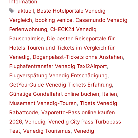
Information
Schlagwörter
aktuell
,
Beste Hotelportale Venedig
Vergleich
,
booking venice
,
Casamundo Venedig
Ferienwohnung
,
CHECK24 Venedig
Pauschalreise
,
Die besten Reiseportale für
Hotels Touren und Tickets im Vergleich für
Venedig
,
Dogenpalast-Tickets ohne Anstehen
,
Flughafentransfer Venedig Taxi2Airport
,
Flugverspätung Venedig Entschädigung
,
GetYourGuide Venedig-Tickets Erfahrung
,
Günstige Gondelfahrt online buchen
,
Italien
,
Musement Venedig-Touren
,
Tiqets Venedig
Rabattcode
,
Vaporetto-Pass online kaufen
2026
,
Venedig
,
Venedig City Pass Turbopass
Test
,
Venedig Tourismus
,
Venedig