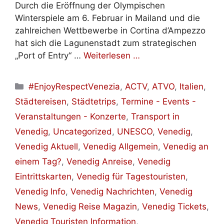
Durch die Eröffnung der Olympischen
Winterspiele am 6. Februar in Mailand und die
zahlreichen Wettbewerbe in Cortina d’Ampezzo
hat sich die Lagunenstadt zum strategischen
„Port of Entry“ …
Weiterlesen …
Kategorien
#EnjoyRespectVenezia
,
ACTV
,
ATVO
,
Italien
,
Städtereisen
,
Städtetrips
,
Termine - Events -
Veranstaltungen - Konzerte
,
Transport in
Venedig
,
Uncategorized
,
UNESCO
,
Venedig
,
Venedig Aktuell
,
Venedig Allgemein
,
Venedig an
einem Tag?
,
Venedig Anreise
,
Venedig
Eintrittskarten
,
Venedig für Tagestouristen
,
Venedig Info
,
Venedig Nachrichten
,
Venedig
News
,
Venedig Reise Magazin
,
Venedig Tickets
,
Venedig Touristen Information
,