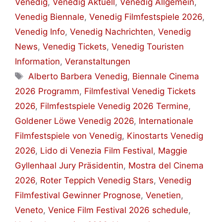
Venedig
,
Venedig Aktuell
,
Venedig Allgemein
,
Venedig Biennale
,
Venedig Filmfestspiele 2026
,
Venedig Info
,
Venedig Nachrichten
,
Venedig
News
,
Venedig Tickets
,
Venedig Touristen
Information
,
Veranstaltungen
Schlagwörter
Alberto Barbera Venedig
,
Biennale Cinema
2026 Programm
,
Filmfestival Venedig Tickets
2026
,
Filmfestspiele Venedig 2026 Termine
,
Goldener Löwe Venedig 2026
,
Internationale
Filmfestspiele von Venedig
,
Kinostarts Venedig
2026
,
Lido di Venezia Film Festival
,
Maggie
Gyllenhaal Jury Präsidentin
,
Mostra del Cinema
2026
,
Roter Teppich Venedig Stars
,
Venedig
Filmfestival Gewinner Prognose
,
Venetien
,
Veneto
,
Venice Film Festival 2026 schedule
,