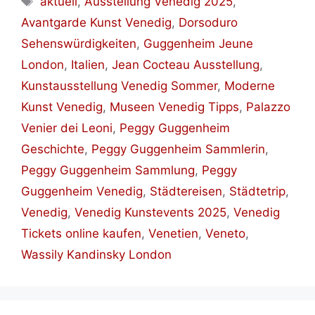
aktuell
,
Ausstellung Venedig 2025
,
Avantgarde Kunst Venedig
,
Dorsoduro
Sehenswürdigkeiten
,
Guggenheim Jeune
London
,
Italien
,
Jean Cocteau Ausstellung
,
Kunstausstellung Venedig Sommer
,
Moderne
Kunst Venedig
,
Museen Venedig Tipps
,
Palazzo
Venier dei Leoni
,
Peggy Guggenheim
Geschichte
,
Peggy Guggenheim Sammlerin
,
Peggy Guggenheim Sammlung
,
Peggy
Guggenheim Venedig
,
Städtereisen
,
Städtetrip
,
Venedig
,
Venedig Kunstevents 2025
,
Venedig
Tickets online kaufen
,
Venetien
,
Veneto
,
Wassily Kandinsky London