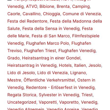
Venedig
,
ATVO
,
Bibione
,
Brenta
,
Camping
,
Caorle
,
Cavallino
,
Chioggia
,
Comune di Venezia
,
Festa del Redentore
,
Festa della Madonna della
Salute
,
Festa della Sensa in Venedig
,
Festa
delle Marie
,
Festa di San Marco
,
Filmfestspiele
Venedig
,
Flughafen Marco Polo
,
Flughafen
Treviso
,
Flughafen Triest
,
Flughafen Venedig
,
Grado
,
Heiratsantrag in einer Gondel
,
Heiratsantrag in Venedig
,
Hotels
,
Italien
,
Jesolo
,
Lido di Jesolo
,
Lido di Venezia
,
Lignano
,
Mestre
,
Öffentliche Verkehrsmittel
,
Ostern in
Venedig
,
Redentore - Erlöserfest in Venedig
,
Regata Storica
,
Sylvester in Venedig
,
Triest
,
Uncategorized
,
Vaporetti
,
Vaporetto
,
Venedig
,
Venedig Allgemein
,
Venedig Anreise
,
Venedig