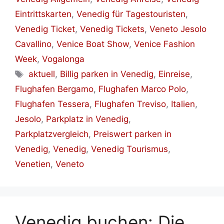
Eintrittskarten
,
Venedig für Tagestouristen
,
Venedig Ticket
,
Venedig Tickets
,
Veneto Jesolo
Cavallino
,
Venice Boat Show
,
Venice Fashion
Week
,
Vogalonga
Schlagwörter
aktuell
,
Billig parken in Venedig
,
Einreise
,
Flughafen Bergamo
,
Flughafen Marco Polo
,
Flughafen Tessera
,
Flughafen Treviso
,
Italien
,
Jesolo
,
Parkplatz in Venedig
,
Parkplatzvergleich
,
Preiswert parken in
Venedig
,
Venedig
,
Venedig Tourismus
,
Venetien
,
Veneto
Venedig buchen: Die