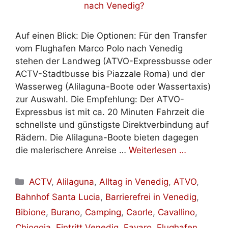
Auf einen Blick: Die Optionen: Für den Transfer
vom Flughafen Marco Polo nach Venedig
stehen der Landweg (ATVO-Expressbusse oder
ACTV-Stadtbusse bis Piazzale Roma) und der
Wasserweg (Alilaguna-Boote oder Wassertaxis)
zur Auswahl. Die Empfehlung: Der ATVO-
Expressbus ist mit ca. 20 Minuten Fahrzeit die
schnellste und günstigste Direktverbindung auf
Rädern. Die Alilaguna-Boote bieten dagegen
die malerischere Anreise …
Weiterlesen …
Kategorien
ACTV
,
Alilaguna
,
Alltag in Venedig
,
ATVO
,
Bahnhof Santa Lucia
,
Barrierefrei in Venedig
,
Bibione
,
Burano
,
Camping
,
Caorle
,
Cavallino
,
Chioggia
,
Eintritt Venedig
,
Favaro
,
Flughafen