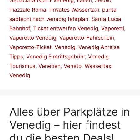
Gepäcktransport Venedig
,
Italien
,
Jesolo
,
Piazzale Roma
,
Privates Wassertaxi
,
punta
sabbioni nach venedig fahrplan
,
Santa Lucia
Bahnhof
,
Ticket entwerfen Venedig
,
Vaporetti
,
Vaporetto Venedig
,
Vaporetto-Fahrschein
,
Vaporetto-Ticket
,
Venedig
,
Venedig Anreise
Tipps
,
Venedig Eintrittsgebühr
,
Venedig
Tourismus
,
Venetien
,
Veneto
,
Wassertaxi
Venedig
Alles über Parkplätze in
Venedig – hier findest
du die besten Deals!