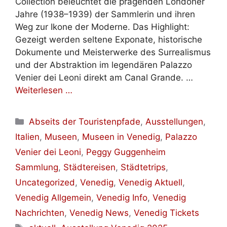
Collection beleuchtet die prägenden Londoner
Jahre (1938–1939) der Sammlerin und ihren
Weg zur Ikone der Moderne. Das Highlight:
Gezeigt werden seltene Exponate, historische
Dokumente und Meisterwerke des Surrealismus
und der Abstraktion im legendären Palazzo
Venier dei Leoni direkt am Canal Grande. …
Weiterlesen …
Kategorien
Abseits der Touristenpfade
,
Ausstellungen
,
Italien
,
Museen
,
Museen in Venedig
,
Palazzo
Venier dei Leoni
,
Peggy Guggenheim
Sammlung
,
Städtereisen
,
Städtetrips
,
Uncategorized
,
Venedig
,
Venedig Aktuell
,
Venedig Allgemein
,
Venedig Info
,
Venedig
Nachrichten
,
Venedig News
,
Venedig Tickets
Schlagwörter