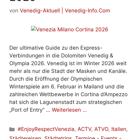
von
Venedig-Aktuell | Venedig-Info.Com
Der ultimative Guide zu den Express-
Verbindungen in die Dolomiten Venedig &
Olympia 2026. Venedig ist im Winter 2026 weit
mehr als nur die Stadt der Masken und Kanäle.
Durch die Eröffnung der Olympischen
Winterspiele am 6. Februar in Mailand und die
zahlreichen Wettbewerbe in Cortina d’Ampezzo
hat sich die Lagunenstadt zum strategischen
„Port of Entry“ …
Weiterlesen …
Kategorien
#EnjoyRespectVenezia
,
ACTV
,
ATVO
,
Italien
,
Städtereisen
,
Städtetrips
,
Termine - Events -