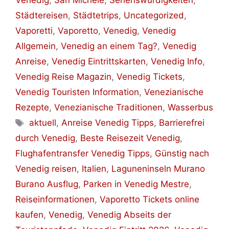
Venedig
,
San Michele
,
Sehenswürdigkeiten
,
Städtereisen
,
Städtetrips
,
Uncategorized
,
Vaporetti
,
Vaporetto
,
Venedig
,
Venedig
Allgemein
,
Venedig an einem Tag?
,
Venedig
Anreise
,
Venedig Eintrittskarten
,
Venedig Info
,
Venedig Reise Magazin
,
Venedig Tickets
,
Venedig Touristen Information
,
Venezianische
Rezepte
,
Venezianische Traditionen
,
Wasserbus
Schlagwörter
aktuell
,
Anreise Venedig Tipps
,
Barrierefrei
durch Venedig
,
Beste Reisezeit Venedig
,
Flughafentransfer Venedig Tipps
,
Günstig nach
Venedig reisen
,
Italien
,
Laguneninseln Murano
Burano Ausflug
,
Parken in Venedig Mestre
,
Reiseinformationen
,
Vaporetto Tickets online
kaufen
,
Venedig
,
Venedig Abseits der