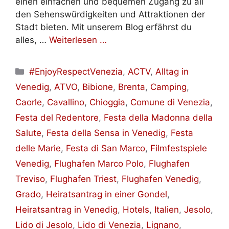
einen einfachen und bequemen Zugang zu all
den Sehenswürdigkeiten und Attraktionen der
Stadt bieten. Mit unserem Blog erfährst du
alles, …
Weiterlesen …
Kategorien
#EnjoyRespectVenezia
,
ACTV
,
Alltag in
Venedig
,
ATVO
,
Bibione
,
Brenta
,
Camping
,
Caorle
,
Cavallino
,
Chioggia
,
Comune di Venezia
,
Festa del Redentore
,
Festa della Madonna della
Salute
,
Festa della Sensa in Venedig
,
Festa
delle Marie
,
Festa di San Marco
,
Filmfestspiele
Venedig
,
Flughafen Marco Polo
,
Flughafen
Treviso
,
Flughafen Triest
,
Flughafen Venedig
,
Grado
,
Heiratsantrag in einer Gondel
,
Heiratsantrag in Venedig
,
Hotels
,
Italien
,
Jesolo
,
Lido di Jesolo
,
Lido di Venezia
,
Lignano
,