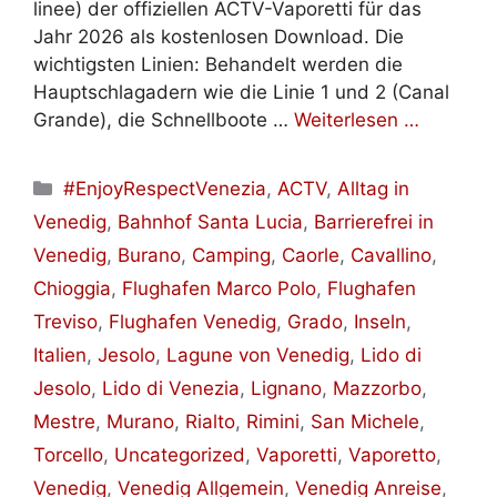
linee) der offiziellen ACTV-Vaporetti für das
Jahr 2026 als kostenlosen Download. Die
wichtigsten Linien: Behandelt werden die
Hauptschlagadern wie die Linie 1 und 2 (Canal
Grande), die Schnellboote …
Weiterlesen …
Kategorien
#EnjoyRespectVenezia
,
ACTV
,
Alltag in
Venedig
,
Bahnhof Santa Lucia
,
Barrierefrei in
Venedig
,
Burano
,
Camping
,
Caorle
,
Cavallino
,
Chioggia
,
Flughafen Marco Polo
,
Flughafen
Treviso
,
Flughafen Venedig
,
Grado
,
Inseln
,
Italien
,
Jesolo
,
Lagune von Venedig
,
Lido di
Jesolo
,
Lido di Venezia
,
Lignano
,
Mazzorbo
,
Mestre
,
Murano
,
Rialto
,
Rimini
,
San Michele
,
Torcello
,
Uncategorized
,
Vaporetti
,
Vaporetto
,
Venedig
,
Venedig Allgemein
,
Venedig Anreise
,