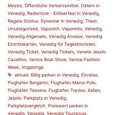
Mestre
,
Öffentliche Verkehrsmittel
,
Ostern in
Venedig
,
Redentore - Erlöserfest in Venedig
,
Regata Storica
,
Sylvester in Venedig
,
Triest
,
Uncategorized
,
Vaporetti
,
Vaporetto
,
Venedig
,
Venedig Allgemein
,
Venedig Anreise
,
Venedig
Eintrittskarten
,
Venedig für Tagestouristen
,
Venedig Ticket
,
Venedig Tickets
,
Veneto Jesolo
Cavallino
,
Venice Boat Show
,
Venice Fashion
Week
,
Vogalonga
Schlagwörter
aktuell
,
Billig parken in Venedig
,
Einreise
,
Flughafen Bergamo
,
Flughafen Marco Polo
,
Flughafen Tessera
,
Flughafen Treviso
,
Italien
,
Jesolo
,
Parkplatz in Venedig
,
Parkplatzvergleich
,
Preiswert parken in
Venedig
,
Venedig
,
Venedig Tourismus
,