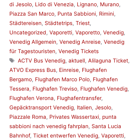
di Jesolo
,
Lido di Venezia
,
Lignano
,
Murano
,
Piazza San Marco
,
Punta Sabbioni
,
Rimini
,
Städtereisen
,
Städtetrips
,
Triest
,
Uncategorized
,
Vaporetti
,
Vaporetto
,
Venedig
,
Venedig Allgemein
,
Venedig Anreise
,
Venedig
für Tagestouristen
,
Venedig Tickets
Schlagwörter
ACTV Bus Venedig
,
aktuell
,
Alilaguna Ticket
,
ATVO Express Bus
,
Einreise
,
Flughafen
Bergamo
,
Flughafen Marco Polo
,
Flughafen
Tessera
,
Flughafen Treviso
,
Flughafen Venedig
,
Flughafen Verona
,
Flughafentransfer
,
Gepäcktransport Venedig
,
Italien
,
Jesolo
,
Piazzale Roma
,
Privates Wassertaxi
,
punta
sabbioni nach venedig fahrplan
,
Santa Lucia
Bahnhof
,
Ticket entwerfen Venedig
,
Vaporetti
,