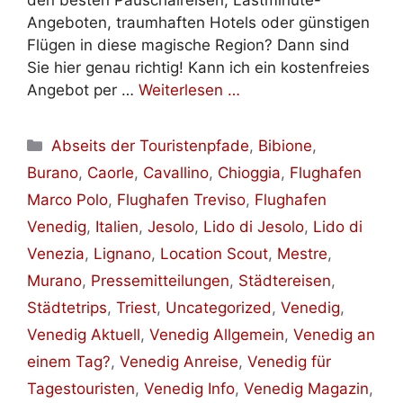
den besten Pauschalreisen, Lastminute-
Angeboten, traumhaften Hotels oder günstigen
Flügen in diese magische Region? Dann sind
Sie hier genau richtig! Kann ich ein kostenfreies
Angebot per …
Weiterlesen …
Kategorien
Abseits der Touristenpfade
,
Bibione
,
Burano
,
Caorle
,
Cavallino
,
Chioggia
,
Flughafen
Marco Polo
,
Flughafen Treviso
,
Flughafen
Venedig
,
Italien
,
Jesolo
,
Lido di Jesolo
,
Lido di
Venezia
,
Lignano
,
Location Scout
,
Mestre
,
Murano
,
Pressemitteilungen
,
Städtereisen
,
Städtetrips
,
Triest
,
Uncategorized
,
Venedig
,
Venedig Aktuell
,
Venedig Allgemein
,
Venedig an
einem Tag?
,
Venedig Anreise
,
Venedig für
Tagestouristen
,
Venedig Info
,
Venedig Magazin
,