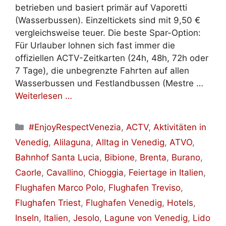
betrieben und basiert primär auf Vaporetti
(Wasserbussen). Einzeltickets sind mit 9,50 €
vergleichsweise teuer. Die beste Spar-Option:
Für Urlauber lohnen sich fast immer die
offiziellen ACTV-Zeitkarten (24h, 48h, 72h oder
7 Tage), die unbegrenzte Fahrten auf allen
Wasserbussen und Festlandbussen (Mestre …
Weiterlesen …
Kategorien
#EnjoyRespectVenezia
,
ACTV
,
Aktivitäten in
Venedig
,
Alilaguna
,
Alltag in Venedig
,
ATVO
,
Bahnhof Santa Lucia
,
Bibione
,
Brenta
,
Burano
,
Caorle
,
Cavallino
,
Chioggia
,
Feiertage in Italien
,
Flughafen Marco Polo
,
Flughafen Treviso
,
Flughafen Triest
,
Flughafen Venedig
,
Hotels
,
Inseln
,
Italien
,
Jesolo
,
Lagune von Venedig
,
Lido