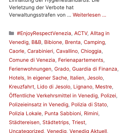
Einhaltung der Hygienestandards. Die
Verletzung der Verbote hat
Verwaltungsstrafen von …
Weiterlesen …
Kategorien
#EnjoyRespectVenezia
,
ACTV
,
Alltag in
Venedig
,
B&B
,
Bibione
,
Brenta
,
Camping
,
Caorle
,
Carabinieri
,
Cavallino
,
Chioggia
,
Comune di Venezia
,
Ferienapartements
,
Ferienwohnungen
,
Grado
,
Guardia di Finanza
,
Hotels
,
In eigener Sache
,
Italien
,
Jesolo
,
Kreuzfahrt
,
Lido di Jesolo
,
Lignano
,
Mestre
,
Öffentliche Verkehrsmittel in Venedig
,
Polizei
,
Polizeieinsatz in Venedig
,
Polizia di Stato
,
Polizia Lokale
,
Punta Sabbioni
,
Rimini
,
Städtereisen
,
Städtetrips
,
Triest
,
Uncategorized
,
Venedig
,
Venedig Aktuell
,