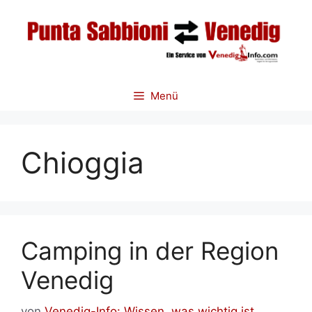
Zum
Inhalt
springen
Menü
Chioggia
Camping in der Region
Venedig
von
Venedig-Info: Wissen, was wichtig ist.