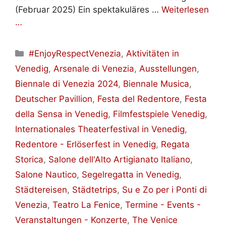
(Februar 2025) Ein spektakuläres …
Weiterlesen
…
Kategorien
#EnjoyRespectVenezia
,
Aktivitäten in
Venedig
,
Arsenale di Venezia
,
Ausstellungen
,
Biennale di Venezia 2024
,
Biennale Musica
,
Deutscher Pavillion
,
Festa del Redentore
,
Festa
della Sensa in Venedig
,
Filmfestspiele Venedig
,
Internationales Theaterfestival in Venedig
,
Redentore - Erlöserfest in Venedig
,
Regata
Storica
,
Salone dell'Alto Artigianato Italiano
,
Salone Nautico
,
Segelregatta in Venedig
,
Städtereisen
,
Städtetrips
,
Su e Zo per i Ponti di
Venezia
,
Teatro La Fenice
,
Termine - Events -
Veranstaltungen - Konzerte
,
The Venice