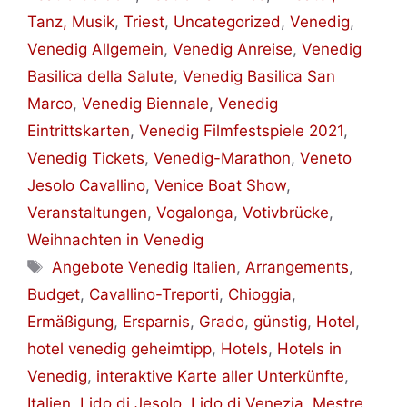
Tanz, Musik
,
Triest
,
Uncategorized
,
Venedig
,
Venedig Allgemein
,
Venedig Anreise
,
Venedig
Basilica della Salute
,
Venedig Basilica San
Marco
,
Venedig Biennale
,
Venedig
Eintrittskarten
,
Venedig Filmfestspiele 2021
,
Venedig Tickets
,
Venedig-Marathon
,
Veneto
Jesolo Cavallino
,
Venice Boat Show
,
Veranstaltungen
,
Vogalonga
,
Votivbrücke
,
Weihnachten in Venedig
Schlagwörter
Angebote Venedig Italien
,
Arrangements
,
Budget
,
Cavallino-Treporti
,
Chioggia
,
Ermäßigung
,
Ersparnis
,
Grado
,
günstig
,
Hotel
,
hotel venedig geheimtipp
,
Hotels
,
Hotels in
Venedig
,
interaktive Karte aller Unterkünfte
,
Italien
,
Lido di Jesolo
,
Lido di Venezia
,
Mestre
,