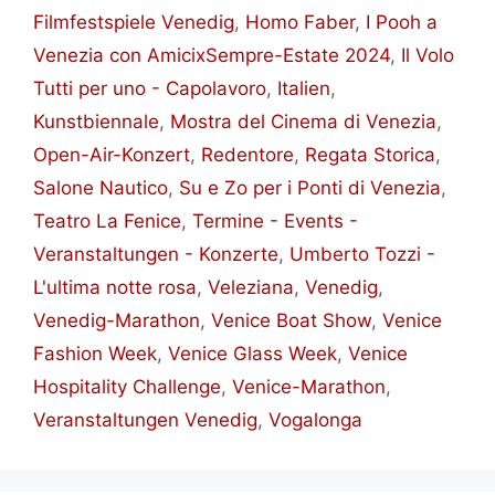
Filmfestspiele Venedig
,
Homo Faber
,
I Pooh a
Venezia con AmicixSempre-Estate 2024
,
Il Volo
Tutti per uno - Capolavoro
,
Italien
,
Kunstbiennale
,
Mostra del Cinema di Venezia
,
Open-Air-Konzert
,
Redentore
,
Regata Storica
,
Salone Nautico
,
Su e Zo per i Ponti di Venezia
,
Teatro La Fenice
,
Termine - Events -
Veranstaltungen - Konzerte
,
Umberto Tozzi -
L'ultima notte rosa
,
Veleziana
,
Venedig
,
Venedig-Marathon
,
Venice Boat Show
,
Venice
Fashion Week
,
Venice Glass Week
,
Venice
Hospitality Challenge
,
Venice-Marathon
,
Veranstaltungen Venedig
,
Vogalonga