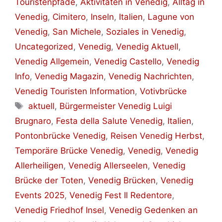
Touristenpfade
,
Aktivitäten in Venedig
,
Alltag in
Venedig
,
Cimitero
,
Inseln
,
Italien
,
Lagune von
Venedig
,
San Michele
,
Soziales in Venedig
,
Uncategorized
,
Venedig
,
Venedig Aktuell
,
Venedig Allgemein
,
Venedig Castello
,
Venedig
Info
,
Venedig Magazin
,
Venedig Nachrichten
,
Venedig Touristen Information
,
Votivbrücke
Schlagwörter
aktuell
,
Bürgermeister Venedig Luigi
Brugnaro
,
Festa della Salute Venedig
,
Italien
,
Pontonbrücke Venedig
,
Reisen Venedig Herbst
,
Temporäre Brücke Venedig
,
Venedig
,
Venedig
Allerheiligen
,
Venedig Allerseelen
,
Venedig
Brücke der Toten
,
Venedig Brücken
,
Venedig
Events 2025
,
Venedig Fest Il Redentore
,
Venedig Friedhof Insel
,
Venedig Gedenken an