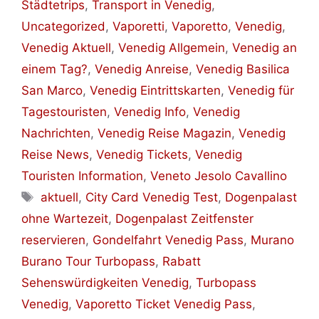
Städtetrips
,
Transport in Venedig
,
Uncategorized
,
Vaporetti
,
Vaporetto
,
Venedig
,
Venedig Aktuell
,
Venedig Allgemein
,
Venedig an
einem Tag?
,
Venedig Anreise
,
Venedig Basilica
San Marco
,
Venedig Eintrittskarten
,
Venedig für
Tagestouristen
,
Venedig Info
,
Venedig
Nachrichten
,
Venedig Reise Magazin
,
Venedig
Reise News
,
Venedig Tickets
,
Venedig
Touristen Information
,
Veneto Jesolo Cavallino
Schlagwörter
aktuell
,
City Card Venedig Test
,
Dogenpalast
ohne Wartezeit
,
Dogenpalast Zeitfenster
reservieren
,
Gondelfahrt Venedig Pass
,
Murano
Burano Tour Turbopass
,
Rabatt
Sehenswürdigkeiten Venedig
,
Turbopass
Venedig
,
Vaporetto Ticket Venedig Pass
,