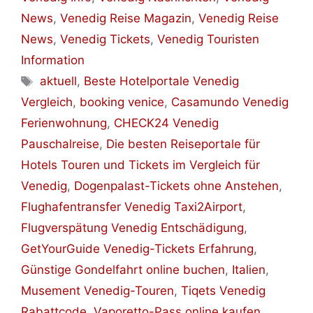
News
,
Venedig Reise Magazin
,
Venedig Reise
News
,
Venedig Tickets
,
Venedig Touristen
Information
Schlagwörter
aktuell
,
Beste Hotelportale Venedig
Vergleich
,
booking venice
,
Casamundo Venedig
Ferienwohnung
,
CHECK24 Venedig
Pauschalreise
,
Die besten Reiseportale für
Hotels Touren und Tickets im Vergleich für
Venedig
,
Dogenpalast-Tickets ohne Anstehen
,
Flughafentransfer Venedig Taxi2Airport
,
Flugverspätung Venedig Entschädigung
,
GetYourGuide Venedig-Tickets Erfahrung
,
Günstige Gondelfahrt online buchen
,
Italien
,
Musement Venedig-Touren
,
Tiqets Venedig
Rabattcode
,
Vaporetto-Pass online kaufen