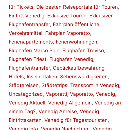
für Tickets
,
Die besten Reiseportale für Touren
,
Eintritt Venedig
,
Exklusive Touren
,
Exklusiver
Flughafentransfer
,
Fahrplan öffentliche
Verkehrsmittel
,
Fahrplan Vaporetto
,
Ferienapartements
,
Ferienwohnungen
,
Flughafen Marco Polo
,
Flughafen Treviso
,
Flughafen Triest
,
Flughafen Venedig
,
Flughafentransfer
,
Gepäckaufbewahrung
,
Hotels
,
Inseln
,
Italien
,
Sehenswürdigkeiten
,
Städtereisen
,
Städtetrips
,
Transport in Venedig
,
Uncategorized
,
Vaporetti
,
Vaporetto
,
Venedig
,
Venedig Aktuell
,
Venedig Allgemein
,
Venedig an
einem Tag?
,
Venedig Anreise
,
Venedig
Eintrittskarten
,
Venedig für Tagestouristen
,
Venedig Info
,
Venedig Nachrichten
,
Venedig