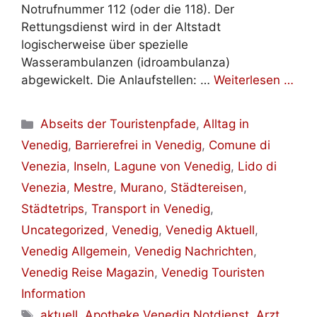
Notrufnummer 112 (oder die 118). Der
Rettungsdienst wird in der Altstadt
logischerweise über spezielle
Wasserambulanzen (idroambulanza)
abgewickelt. Die Anlaufstellen: …
Weiterlesen …
Kategorien
Abseits der Touristenpfade
,
Alltag in
Venedig
,
Barrierefrei in Venedig
,
Comune di
Venezia
,
Inseln
,
Lagune von Venedig
,
Lido di
Venezia
,
Mestre
,
Murano
,
Städtereisen
,
Städtetrips
,
Transport in Venedig
,
Uncategorized
,
Venedig
,
Venedig Aktuell
,
Venedig Allgemein
,
Venedig Nachrichten
,
Venedig Reise Magazin
,
Venedig Touristen
Information
Schlagwörter
aktuell
,
Apotheke Venedig Notdienst
,
Arzt