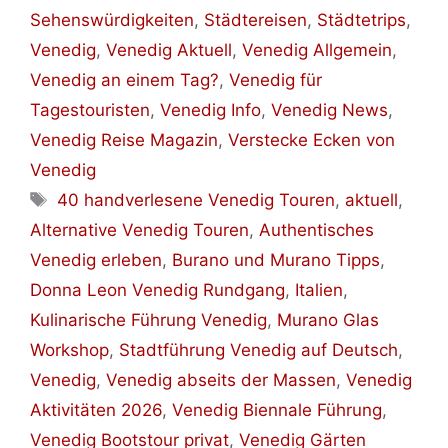
Sehenswürdigkeiten
,
Städtereisen
,
Städtetrips
,
Venedig
,
Venedig Aktuell
,
Venedig Allgemein
,
Venedig an einem Tag?
,
Venedig für
Tagestouristen
,
Venedig Info
,
Venedig News
,
Venedig Reise Magazin
,
Verstecke Ecken von
Venedig
Schlagwörter
40 handverlesene Venedig Touren
,
aktuell
,
Alternative Venedig Touren
,
Authentisches
Venedig erleben
,
Burano und Murano Tipps
,
Donna Leon Venedig Rundgang
,
Italien
,
Kulinarische Führung Venedig
,
Murano Glas
Workshop
,
Stadtführung Venedig auf Deutsch
,
Venedig
,
Venedig abseits der Massen
,
Venedig
Aktivitäten 2026
,
Venedig Biennale Führung
,
Venedig Bootstour privat
,
Venedig Gärten