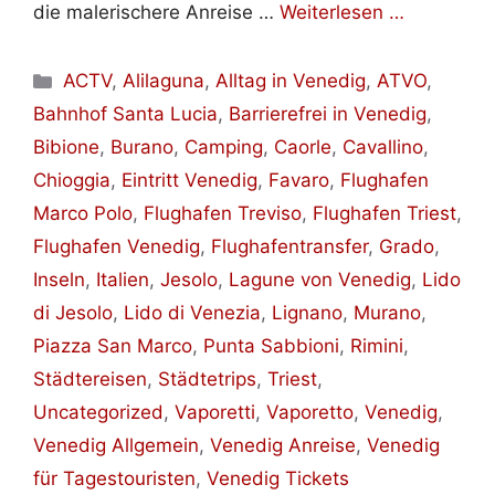
die malerischere Anreise …
Weiterlesen …
Kategorien
ACTV
,
Alilaguna
,
Alltag in Venedig
,
ATVO
,
Bahnhof Santa Lucia
,
Barrierefrei in Venedig
,
Bibione
,
Burano
,
Camping
,
Caorle
,
Cavallino
,
Chioggia
,
Eintritt Venedig
,
Favaro
,
Flughafen
Marco Polo
,
Flughafen Treviso
,
Flughafen Triest
,
Flughafen Venedig
,
Flughafentransfer
,
Grado
,
Inseln
,
Italien
,
Jesolo
,
Lagune von Venedig
,
Lido
di Jesolo
,
Lido di Venezia
,
Lignano
,
Murano
,
Piazza San Marco
,
Punta Sabbioni
,
Rimini
,
Städtereisen
,
Städtetrips
,
Triest
,
Uncategorized
,
Vaporetti
,
Vaporetto
,
Venedig
,
Venedig Allgemein
,
Venedig Anreise
,
Venedig
für Tagestouristen
,
Venedig Tickets