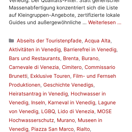
Venedig. Der Qualitäts-Filter: Statt generischer
Massenabfertigung konzentriert sich die Liste
auf Kleingruppen-Angebote, zertifizierte lokale
Guides und außergewöhnliche …
Weiterlesen …
Kategorien
Abseits der Touristenpfade
,
Acqua Alta
,
Aktivitäten in Venedig
,
Barrierefrei in Venedig
,
Bars und Restaurants
,
Brenta
,
Burano
,
Carnevale di Venezia
,
Cimitero
,
Commissario
Brunetti
,
Exklusive Touren
,
Film- und Fernseh
Produktionen
,
Geschichte Venedigs
,
Heiratsantrag in Venedig
,
Hochwasser in
Venedig
,
Inseln
,
Karneval in Venedig
,
Lagune
von Venedig
,
LGBQ
,
Lido di Venezia
,
MOSE
Hochwasserschutz
,
Murano
,
Museen in
Venedig
,
Piazza San Marco
,
Rialto
,