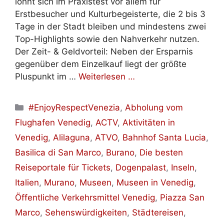
lohnt sich im Praxistest vor allem für
Erstbesucher und Kulturbegeisterte, die 2 bis 3
Tage in der Stadt bleiben und mindestens zwei
Top-Highlights sowie den Nahverkehr nutzen.
Der Zeit- & Geldvorteil: Neben der Ersparnis
gegenüber dem Einzelkauf liegt der größte
Pluspunkt im …
Weiterlesen …
Kategorien
#EnjoyRespectVenezia
,
Abholung vom
Flughafen Venedig
,
ACTV
,
Aktivitäten in
Venedig
,
Alilaguna
,
ATVO
,
Bahnhof Santa Lucia
,
Basilica di San Marco
,
Burano
,
Die besten
Reiseportale für Tickets
,
Dogenpalast
,
Inseln
,
Italien
,
Murano
,
Museen
,
Museen in Venedig
,
Öffentliche Verkehrsmittel Venedig
,
Piazza San
Marco
,
Sehenswürdigkeiten
,
Städtereisen
,