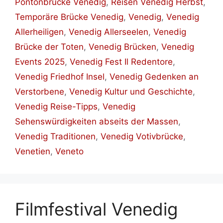
Pontonbrücke Venedig
,
Reisen Venedig Herbst
,
Temporäre Brücke Venedig
,
Venedig
,
Venedig
Allerheiligen
,
Venedig Allerseelen
,
Venedig
Brücke der Toten
,
Venedig Brücken
,
Venedig
Events 2025
,
Venedig Fest Il Redentore
,
Venedig Friedhof Insel
,
Venedig Gedenken an
Verstorbene
,
Venedig Kultur und Geschichte
,
Venedig Reise-Tipps
,
Venedig
Sehenswürdigkeiten abseits der Massen
,
Venedig Traditionen
,
Venedig Votivbrücke
,
Venetien
,
Veneto
Filmfestival Venedig