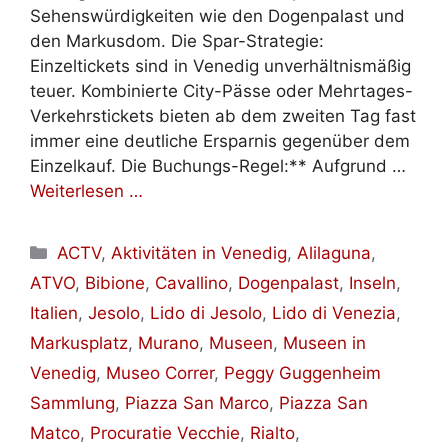
Sehenswürdigkeiten wie den Dogenpalast und
den Markusdom. Die Spar-Strategie:
Einzeltickets sind in Venedig unverhältnismäßig
teuer. Kombinierte City-Pässe oder Mehrtages-
Verkehrstickets bieten ab dem zweiten Tag fast
immer eine deutliche Ersparnis gegenüber dem
Einzelkauf. Die Buchungs-Regel:** Aufgrund …
Weiterlesen …
Kategorien
ACTV
,
Aktivitäten in Venedig
,
Alilaguna
,
ATVO
,
Bibione
,
Cavallino
,
Dogenpalast
,
Inseln
,
Italien
,
Jesolo
,
Lido di Jesolo
,
Lido di Venezia
,
Markusplatz
,
Murano
,
Museen
,
Museen in
Venedig
,
Museo Correr
,
Peggy Guggenheim
Sammlung
,
Piazza San Marco
,
Piazza San
Matco
,
Procuratie Vecchie
,
Rialto
,