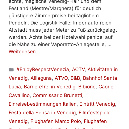
echte, magische Venedig-Flair und dem
Festland (Mestre/Marghera) für deutlich
günstigere Zimmerpreise bei täglichem
Pendeln. Die Logistik-Falle: In der autofreien
Altstadt muss jeder Meter zu Fuß zurückgelegt
werden. Achte bei der Hotelwahl penibel auf
die Nähe zu einer Vaporetto-Anlegestelle, …
Weiterlesen …
Kategorien
#EnjoyRespectVenezia
,
ACTV
,
Aktivitäten in
Venedig
,
Alilaguna
,
ATVO
,
B&B
,
Bahnhof Santa
Lucia
,
Barrierefrei in Venedig
,
Bibione
,
Caorle
,
Cavallino
,
Commissario Brunetti
,
Einreisebestimmungen Italien
,
Eintritt Venedig
,
Festa della Sensa in Venedig
,
Filmfestspiele
Venedig
,
Flughafen Marco Polo
,
Flughafen