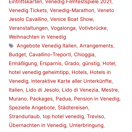
Eintrittskarten
,
Venedig Filmfestspiele 2021
,
Venedig Tickets
,
Venedig-Marathon
,
Veneto
Jesolo Cavallino
,
Venice Boat Show
,
Veranstaltungen
,
Vogalonga
,
Votivbrücke
,
Weihnachten in Venedig
Schlagwörter
Angebote Venedig Italien
,
Arrangements
,
Budget
,
Cavallino-Treporti
,
Chioggia
,
Ermäßigung
,
Ersparnis
,
Grado
,
günstig
,
Hotel
,
hotel venedig geheimtipp
,
Hotels
,
Hotels in
Venedig
,
interaktive Karte aller Unterkünfte
,
Italien
,
Lido di Jesolo
,
Lido di Venezia
,
Mestre
,
Murano
,
Packages
,
Padua
,
Pension in Venedig
,
Spezielle Angebote
,
Städtereisen
,
Strandurlaub
,
top hotel venedig
,
Treviso
,
Übernachten in Venedig
,
Unterbringung
,