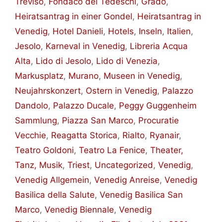
Treviso
,
Fondaco dei Tedeschi
,
Grado
,
Heiratsantrag in einer Gondel
,
Heiratsantrag in
Venedig
,
Hotel Danieli
,
Hotels
,
Inseln
,
Italien
,
Jesolo
,
Karneval in Venedig
,
Libreria Acqua
Alta
,
Lido di Jesolo
,
Lido di Venezia
,
Markusplatz
,
Murano
,
Museen in Venedig
,
Neujahrskonzert
,
Ostern in Venedig
,
Palazzo
Dandolo
,
Palazzo Ducale
,
Peggy Guggenheim
Sammlung
,
Piazza San Marco
,
Procuratie
Vecchie
,
Reagatta Storica
,
Rialto
,
Ryanair
,
Teatro Goldoni
,
Teatro La Fenice
,
Theater,
Tanz, Musik
,
Triest
,
Uncategorized
,
Venedig
,
Venedig Allgemein
,
Venedig Anreise
,
Venedig
Basilica della Salute
,
Venedig Basilica San
Marco
,
Venedig Biennale
,
Venedig