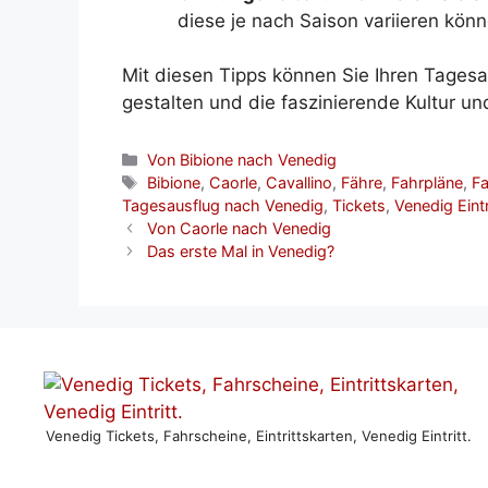
diese je nach Saison variieren könn
Mit diesen Tipps können Sie Ihren Tagesa
gestalten und die faszinierende Kultur u
Kategorien
Von Bibione nach Venedig
Schlagwörter
Bibione
,
Caorle
,
Cavallino
,
Fähre
,
Fahrpläne
,
F
Tagesausflug nach Venedig
,
Tickets
,
Venedig Eintr
Von Caorle nach Venedig
Das erste Mal in Venedig?
Venedig Tickets, Fahrscheine, Eintrittskarten, Venedig Eintritt.