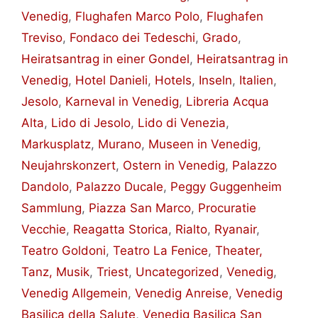
Venedig
,
Flughafen Marco Polo
,
Flughafen
Treviso
,
Fondaco dei Tedeschi
,
Grado
,
Heiratsantrag in einer Gondel
,
Heiratsantrag in
Venedig
,
Hotel Danieli
,
Hotels
,
Inseln
,
Italien
,
Jesolo
,
Karneval in Venedig
,
Libreria Acqua
Alta
,
Lido di Jesolo
,
Lido di Venezia
,
Markusplatz
,
Murano
,
Museen in Venedig
,
Neujahrskonzert
,
Ostern in Venedig
,
Palazzo
Dandolo
,
Palazzo Ducale
,
Peggy Guggenheim
Sammlung
,
Piazza San Marco
,
Procuratie
Vecchie
,
Reagatta Storica
,
Rialto
,
Ryanair
,
Teatro Goldoni
,
Teatro La Fenice
,
Theater,
Tanz, Musik
,
Triest
,
Uncategorized
,
Venedig
,
Venedig Allgemein
,
Venedig Anreise
,
Venedig
Basilica della Salute
,
Venedig Basilica San