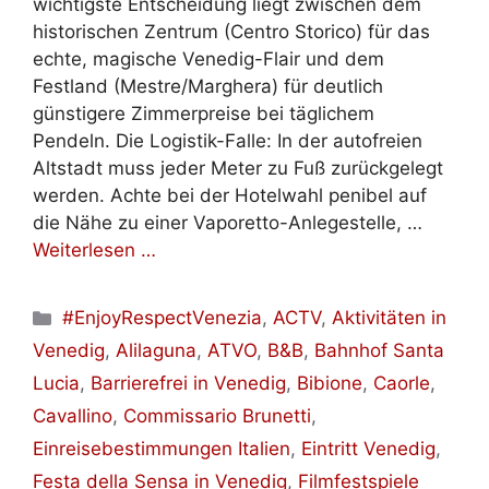
wichtigste Entscheidung liegt zwischen dem
historischen Zentrum (Centro Storico) für das
echte, magische Venedig-Flair und dem
Festland (Mestre/Marghera) für deutlich
günstigere Zimmerpreise bei täglichem
Pendeln. Die Logistik-Falle: In der autofreien
Altstadt muss jeder Meter zu Fuß zurückgelegt
werden. Achte bei der Hotelwahl penibel auf
die Nähe zu einer Vaporetto-Anlegestelle, …
Weiterlesen …
Kategorien
#EnjoyRespectVenezia
,
ACTV
,
Aktivitäten in
Venedig
,
Alilaguna
,
ATVO
,
B&B
,
Bahnhof Santa
Lucia
,
Barrierefrei in Venedig
,
Bibione
,
Caorle
,
Cavallino
,
Commissario Brunetti
,
Einreisebestimmungen Italien
,
Eintritt Venedig
,
Festa della Sensa in Venedig
,
Filmfestspiele