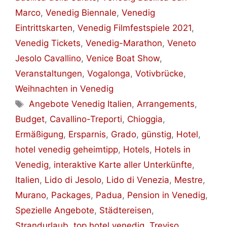
Marco
,
Venedig Biennale
,
Venedig
Eintrittskarten
,
Venedig Filmfestspiele 2021
,
Venedig Tickets
,
Venedig-Marathon
,
Veneto
Jesolo Cavallino
,
Venice Boat Show
,
Veranstaltungen
,
Vogalonga
,
Votivbrücke
,
Weihnachten in Venedig
Schlagwörter
Angebote Venedig Italien
,
Arrangements
,
Budget
,
Cavallino-Treporti
,
Chioggia
,
Ermäßigung
,
Ersparnis
,
Grado
,
günstig
,
Hotel
,
hotel venedig geheimtipp
,
Hotels
,
Hotels in
Venedig
,
interaktive Karte aller Unterkünfte
,
Italien
,
Lido di Jesolo
,
Lido di Venezia
,
Mestre
,
Murano
,
Packages
,
Padua
,
Pension in Venedig
,
Spezielle Angebote
,
Städtereisen
,
Strandurlaub
,
top hotel venedig
,
Treviso
,