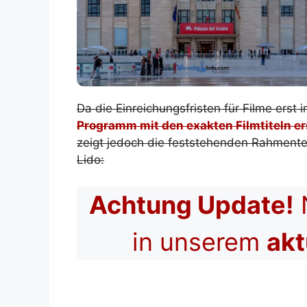
Da die Einreichungsfristen für Filme erst
Programm mit den exakten Filmtiteln er
zeigt jedoch die feststehenden Rahmente
Lido:
Achtung Update!
N
in unserem
akt