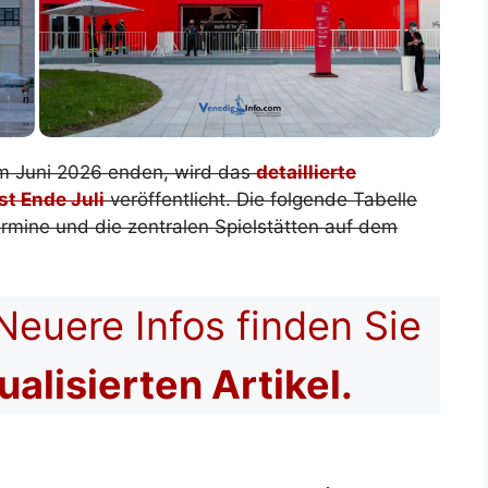
 im Juni 2026 enden, wird das
detaillierte
st Ende Juli
veröffentlicht. Die folgende Tabelle
rmine und die zentralen Spielstätten auf dem
euere Infos finden Sie
ualisierten Artikel.