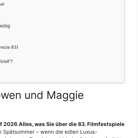
aal
nedig
nezia 83)
ziell“?
öwen und Maggie
uf 2026
.
Alles, was Sie über die 83. Filmfestspiele
im Spätsommer – wenn die edlen Luxus-