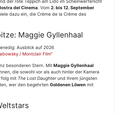
nd der rote Teppich am Lido im Scheinwerferlicht
ostra del Cinema
. Vom
2. bis 12. September
piele dazu ein, die Crème de la Crème des
pitze: Maggie Gyllenhaal
rabowsky / Montclair Film“
anz besonderen Stern. Mit
Maggie Gyllenhaal
innen, die sowohl vor als auch hinter der Kamera
rfolg mit
The Lost Daughter
und ihrem jüngsten
iden, wer den begehrten
Goldenen Löwen
mit
eltstars