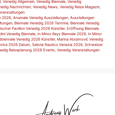
l
,
Venedig Allgemein
,
Venedig Biennale
,
Venedig
nedig Nachrichten
,
Venedig News
,
Venedig Reise Magazin
,
eranstaltungen
e 2026
,
Arsenale Venedig Ausstellungen
,
Ausstellungen
ltungen
,
Biennale Venedig 2026 Termine
,
Biennale Venedig
tscher Pavillon Venedig 2026 Künstler
,
Eröffnung Biennale
dini Venedig Biennale
,
In Minor Keys Biennale 2026
,
In Minor
tbiennale Venedig 2026 Künstler
,
Marina Abramović Venedig
orica 2026 Datum
,
Salone Nautico Venezia 2026
,
Schweizer
edig Reiseplanung 2026 Events
,
Venedig Veranstaltungen