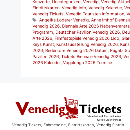
Konzerte
,
Uncategorized
,
Venedig
,
Venedig Aktuel
Eintrittskarten
,
Venedig Info
,
Venedig Kalender
,
Ve
Venedig Tickets
,
Venedig Touristen Information
,
V
Schlagwörter
Angelika Loderer Venedig
,
Anne Imhof Biennal
Venedig 2026
,
Biennale Arte 2026 Nebenveransta
Programm
,
Deutscher Pavillon Venedig 2026
,
Deu
Arte 2026
,
Filmfestspiele Venedig 2026 Lido
,
Giar
Keys Kunst
,
Kunstausstellung Venedig 2026
,
Kuns
2026
,
Redentore Venedig 2026 Datum
,
Regata St
Pavillon 2026
,
Tickets Biennale Venedig 2026
,
Ven
2026 Kalender
,
Vogalonga 2026 Termine
Venedig Tickets, Fahrscheine, Eintrittskarten, Venedig Eintritt.