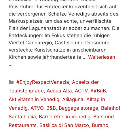
Reiseführer für Entdecker konzentriert sich auf
die verborgenen Schätze Venedigs abseits des
Markusplatzes, um das echte, unverfälschte
Flair der Lagunenstadt erlebbar zu machen. Die
Entdeckungen: Im Fokus stehen die ruhigen
Viertel Cannaregio, Castello und Dorsoduro,
versteckte Kunstschätze in unscheinbaren
Kirchen sowie jahrhundertealte …
Weiterlesen
…
Kategorien
#EnjoyRespectVenezia
,
Abseits der
Touristenpfade
,
Acqua Alta
,
ACTV
,
AirBnB
,
Aktivitäten in Venedig
,
Alilaguna
,
Alltag in
Venedig
,
ATVO
,
B&B
,
Baggage storage
,
Bahnhof
Santa Lucia
,
Barrierefrei in Venedig
,
Bars und
Restaurants
,
Basilica di San Marco
,
Burano
,