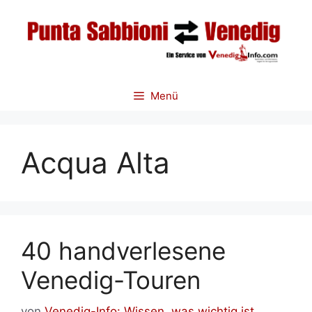
Zum
Inhalt
springen
Menü
Acqua Alta
40 handverlesene
Venedig-Touren
von
Venedig-Info: Wissen, was wichtig ist.