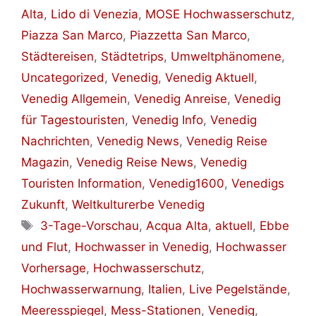
Alta
,
Lido di Venezia
,
MOSE Hochwasserschutz
,
Piazza San Marco
,
Piazzetta San Marco
,
Städtereisen
,
Städtetrips
,
Umweltphänomene
,
Uncategorized
,
Venedig
,
Venedig Aktuell
,
Venedig Allgemein
,
Venedig Anreise
,
Venedig
für Tagestouristen
,
Venedig Info
,
Venedig
Nachrichten
,
Venedig News
,
Venedig Reise
Magazin
,
Venedig Reise News
,
Venedig
Touristen Information
,
Venedig1600
,
Venedigs
Zukunft
,
Weltkulturerbe Venedig
Schlagwörter
3-Tage-Vorschau
,
Acqua Alta
,
aktuell
,
Ebbe
und Flut
,
Hochwasser in Venedig
,
Hochwasser
Vorhersage
,
Hochwasserschutz
,
Hochwasserwarnung
,
Italien
,
Live Pegelstände
,
Meeresspiegel
,
Mess-Stationen
,
Venedig
,