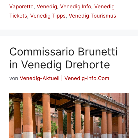
Vaporetto
,
Venedig
,
Venedig Info
,
Venedig
Tickets
,
Venedig Tipps
,
Venedig Tourismus
Commissario Brunetti
in Venedig Drehorte
von
Venedig-Aktuell | Venedig-Info.Com