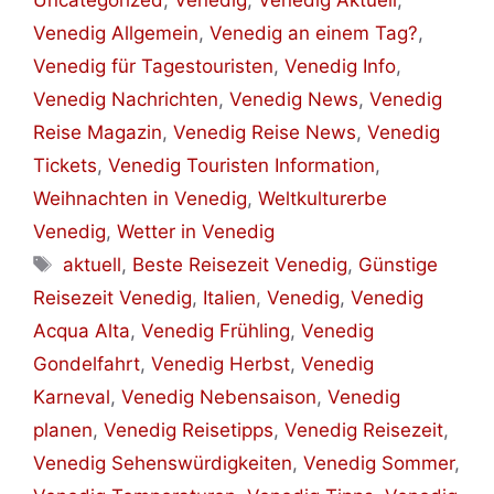
Uncategorized
,
Venedig
,
Venedig Aktuell
,
Venedig Allgemein
,
Venedig an einem Tag?
,
Venedig für Tagestouristen
,
Venedig Info
,
Venedig Nachrichten
,
Venedig News
,
Venedig
Reise Magazin
,
Venedig Reise News
,
Venedig
Tickets
,
Venedig Touristen Information
,
Weihnachten in Venedig
,
Weltkulturerbe
Venedig
,
Wetter in Venedig
Schlagwörter
aktuell
,
Beste Reisezeit Venedig
,
Günstige
Reisezeit Venedig
,
Italien
,
Venedig
,
Venedig
Acqua Alta
,
Venedig Frühling
,
Venedig
Gondelfahrt
,
Venedig Herbst
,
Venedig
Karneval
,
Venedig Nebensaison
,
Venedig
planen
,
Venedig Reisetipps
,
Venedig Reisezeit
,
Venedig Sehenswürdigkeiten
,
Venedig Sommer
,