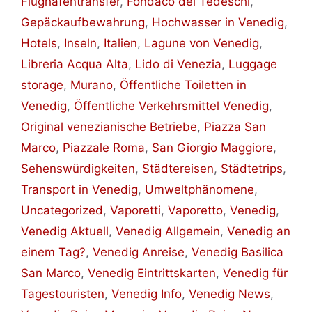
Flughafentransfer
,
Fondaco dei Tedeschi
,
Gepäckaufbewahrung
,
Hochwasser in Venedig
,
Hotels
,
Inseln
,
Italien
,
Lagune von Venedig
,
Libreria Acqua Alta
,
Lido di Venezia
,
Luggage
storage
,
Murano
,
Öffentliche Toiletten in
Venedig
,
Öffentliche Verkehrsmittel Venedig
,
Original venezianische Betriebe
,
Piazza San
Marco
,
Piazzale Roma
,
San Giorgio Maggiore
,
Sehenswürdigkeiten
,
Städtereisen
,
Städtetrips
,
Transport in Venedig
,
Umweltphänomene
,
Uncategorized
,
Vaporetti
,
Vaporetto
,
Venedig
,
Venedig Aktuell
,
Venedig Allgemein
,
Venedig an
einem Tag?
,
Venedig Anreise
,
Venedig Basilica
San Marco
,
Venedig Eintrittskarten
,
Venedig für
Tagestouristen
,
Venedig Info
,
Venedig News
,