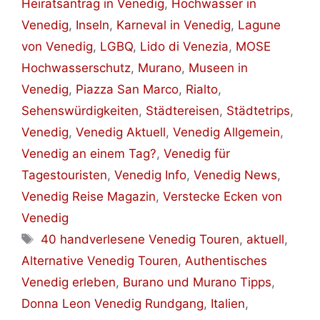
Heiratsantrag in Venedig
,
Hochwasser in
Venedig
,
Inseln
,
Karneval in Venedig
,
Lagune
von Venedig
,
LGBQ
,
Lido di Venezia
,
MOSE
Hochwasserschutz
,
Murano
,
Museen in
Venedig
,
Piazza San Marco
,
Rialto
,
Sehenswürdigkeiten
,
Städtereisen
,
Städtetrips
,
Venedig
,
Venedig Aktuell
,
Venedig Allgemein
,
Venedig an einem Tag?
,
Venedig für
Tagestouristen
,
Venedig Info
,
Venedig News
,
Venedig Reise Magazin
,
Verstecke Ecken von
Venedig
Schlagwörter
40 handverlesene Venedig Touren
,
aktuell
,
Alternative Venedig Touren
,
Authentisches
Venedig erleben
,
Burano und Murano Tipps
,
Donna Leon Venedig Rundgang
,
Italien
,