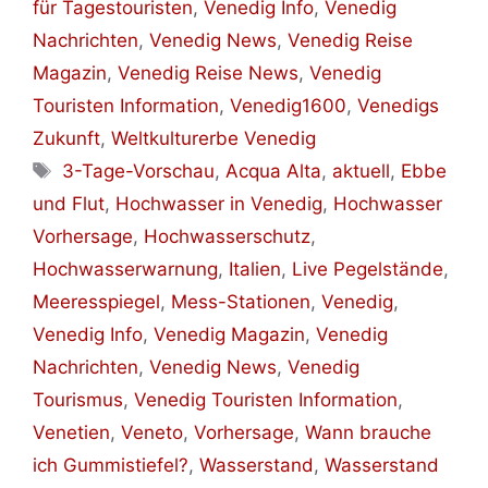
für Tagestouristen
,
Venedig Info
,
Venedig
Nachrichten
,
Venedig News
,
Venedig Reise
Magazin
,
Venedig Reise News
,
Venedig
Touristen Information
,
Venedig1600
,
Venedigs
Zukunft
,
Weltkulturerbe Venedig
Schlagwörter
3-Tage-Vorschau
,
Acqua Alta
,
aktuell
,
Ebbe
und Flut
,
Hochwasser in Venedig
,
Hochwasser
Vorhersage
,
Hochwasserschutz
,
Hochwasserwarnung
,
Italien
,
Live Pegelstände
,
Meeresspiegel
,
Mess-Stationen
,
Venedig
,
Venedig Info
,
Venedig Magazin
,
Venedig
Nachrichten
,
Venedig News
,
Venedig
Tourismus
,
Venedig Touristen Information
,
Venetien
,
Veneto
,
Vorhersage
,
Wann brauche
ich Gummistiefel?
,
Wasserstand
,
Wasserstand