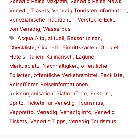
Venedig Reise Magazin
,
Venedig Reise News
,
Venedig Tickets
,
Venedig Touristen Information
,
Venezianische Traditionen
,
Verstecke Ecken
von Venedig
,
Wasserbus
Schlagwörter
Acqua Alta
,
aktuell
,
Besser reisen
,
Checkliste
,
Cicchetti
,
Eintrittskarten
,
Gondel
,
Hotels
,
Italien
,
Kulinarisch
,
Lagune
,
Markusplatz
,
Nachhaltigkeit
,
öffentliche
Toiletten
,
öffentliche Verkehrsmittel
,
Packliste
,
Reiseführer
,
Reiseinformationen
,
Reiseorganisation
,
Rialtobrücke
,
Sestiere
,
Spritz
,
Tickets für Venedig
,
Tourismus
,
Vaporetto
,
Venedig
,
Venedig Info
,
Venedig
Tickets
,
Venedig Tipps
,
Venedig Tourismus