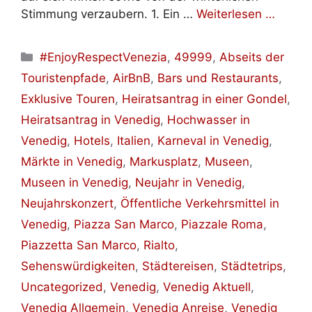
Stimmung verzaubern. 1. Ein …
Weiterlesen …
Kategorien
#EnjoyRespectVenezia
,
49999
,
Abseits der
Touristenpfade
,
AirBnB
,
Bars und Restaurants
,
Exklusive Touren
,
Heiratsantrag in einer Gondel
,
Heiratsantrag in Venedig
,
Hochwasser in
Venedig
,
Hotels
,
Italien
,
Karneval in Venedig
,
Märkte in Venedig
,
Markusplatz
,
Museen
,
Museen in Venedig
,
Neujahr in Venedig
,
Neujahrskonzert
,
Öffentliche Verkehrsmittel in
Venedig
,
Piazza San Marco
,
Piazzale Roma
,
Piazzetta San Marco
,
Rialto
,
Sehenswürdigkeiten
,
Städtereisen
,
Städtetrips
,
Uncategorized
,
Venedig
,
Venedig Aktuell
,
Venedig Allgemein
,
Venedig Anreise
,
Venedig