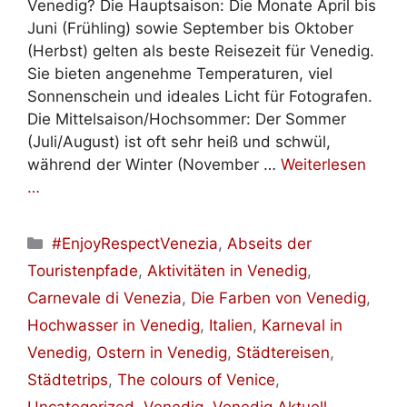
Venedig? Die Hauptsaison: Die Monate April bis
Juni (Frühling) sowie September bis Oktober
(Herbst) gelten als beste Reisezeit für Venedig.
Sie bieten angenehme Temperaturen, viel
Sonnenschein und ideales Licht für Fotografen.
Die Mittelsaison/Hochsommer: Der Sommer
(Juli/August) ist oft sehr heiß und schwül,
während der Winter (November …
Weiterlesen
…
Kategorien
#EnjoyRespectVenezia
,
Abseits der
Touristenpfade
,
Aktivitäten in Venedig
,
Carnevale di Venezia
,
Die Farben von Venedig
,
Hochwasser in Venedig
,
Italien
,
Karneval in
Venedig
,
Ostern in Venedig
,
Städtereisen
,
Städtetrips
,
The colours of Venice
,