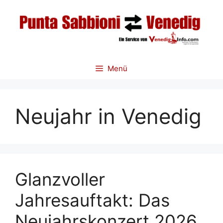
Zum
Inhalt
springen
Menü
Neujahr in Venedig
Glanzvoller
Jahresauftakt: Das
Neujahrskonzert 2026