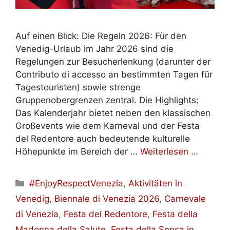
Auf einen Blick: Die Regeln 2026: Für den
Venedig-Urlaub im Jahr 2026 sind die
Regelungen zur Besucherlenkung (darunter der
Contributo di accesso an bestimmten Tagen für
Tagestouristen) sowie strenge
Gruppenobergrenzen zentral. Die Highlights:
Das Kalenderjahr bietet neben den klassischen
Großevents wie dem Karneval und der Festa
del Redentore auch bedeutende kulturelle
Höhepunkte im Bereich der …
Weiterlesen …
Kategorien
#EnjoyRespectVenezia
,
Aktivitäten in
Venedig
,
Biennale di Venezia 2026
,
Carnevale
di Venezia
,
Festa del Redentore
,
Festa della
Madonna della Salute
,
Festa della Sensa in