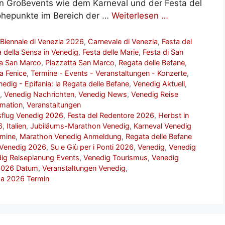
en Großevents wie dem Karneval und der Festa del
öhepunkte im Bereich der …
Weiterlesen …
,
Biennale di Venezia 2026
,
Carnevale di Venezia
,
Festa del
a della Sensa in Venedig
,
Festa delle Marie
,
Festa di San
a San Marco
,
Piazzetta San Marco
,
Regata delle Befane
,
a Fenice
,
Termine - Events - Veranstaltungen - Konzerte
,
edig - Epifania: la Regata delle Befane
,
Venedig Aktuell
,
,
Venedig Nachrichten
,
Venedig News
,
Venedig Reise
rmation
,
Veranstaltungen
sflug Venedig 2026
,
Festa del Redentore 2026
,
Herbst in
6
,
Italien
,
Jubiläums-Marathon Venedig
,
Karneval Venedig
rmine
,
Marathon Venedig Anmeldung
,
Regata delle Befane
 Venedig 2026
,
Su e Giù per i Ponti 2026
,
Venedig
,
Venedig
ig Reiseplanung Events
,
Venedig Tourismus
,
Venedig
2026 Datum
,
Veranstaltungen Venedig
,
a 2026 Termin