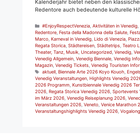
Kalenderjahr bietet neben den klassisch
Redentore auch bedeutende kulturelle H
Kategorien
#EnjoyRespectVenezia
,
Aktivitäten in Venedig
Redentore
,
Festa della Madonna della Salute
,
Fest
Marco
,
Karneval in Venedig
,
Lido di Venezia
,
Piazz
Regata Storica
,
Städtereisen
,
Städtetrips
,
Teatro L
Theater, Tanz, Musik
,
Uncategorized
,
Venedig
,
Ven
Venedig Allgemein
,
Venedig Biennale
,
Venedig Info
Magazin
,
Venedig Tickets
,
Venedig Touristen Info
Schlagwörter
aktuell
,
Biennale Arte 2026 Koyo Kouoh
,
Engel
Venedig Veranstaltungen
,
Highlights Venedig 202
2026 Programm
,
Kunstbiennale Venedig 2026 Te
2026
,
Regata Storica Venedig 2026
,
Sportevents
im März 2026
,
Venedig Reiseplanung 2026
,
Vened
Veranstaltungen 2026
,
Veneto
,
Venice Marathon 
Veranstaltungshighlights Venedig 2026
,
Vogalong