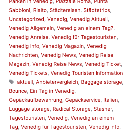
Parken in Venedig
,
Piazzale Roma
,
Punta
Sabbioni
,
Rialto
,
Städtereisen
,
Städtetrips
,
Uncategorized
,
Venedig
,
Venedig Aktuell
,
Venedig Allgemein
,
Venedig an einem Tag?
,
Venedig Anreise
,
Venedig für Tagestouristen
,
Venedig Info
,
Venedig Magazin
,
Venedig
Nachrichten
,
Venedig News
,
Venedig Reise
Magazin
,
Venedig Reise News
,
Venedig Ticket
,
Venedig Tickets
,
Venedig Touristen Information
Schlagwörter
aktuell
,
Anbietervergleich
,
Baggage storage
,
Bounce
,
Ein Tag in Venedig
,
Gepäckaufbewahrung
,
Gepäckservice
,
Italien
,
Luggage storage
,
Radical Storage
,
Stasher
,
Tagestouristen
,
Venedig
,
Venedig an einem
Tag
,
Venedig für Tagestouristen
,
Venedig Info
,