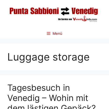
Zum
Inhalt
springen
Menü
Luggage storage
Tagesbesuch in
Venedig – Wohin mit
dem lästigen Gepäck?