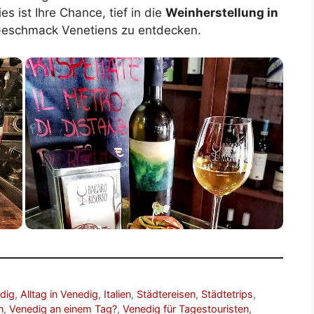
s ist Ihre Chance, tief in die
Weinherstellung in
eschmack Venetiens zu entdecken.
edig
,
Alltag in Venedig
,
Italien
,
Städtereisen
,
Städtetrips
,
n
,
Venedig an einem Tag?
,
Venedig für Tagestouristen
,