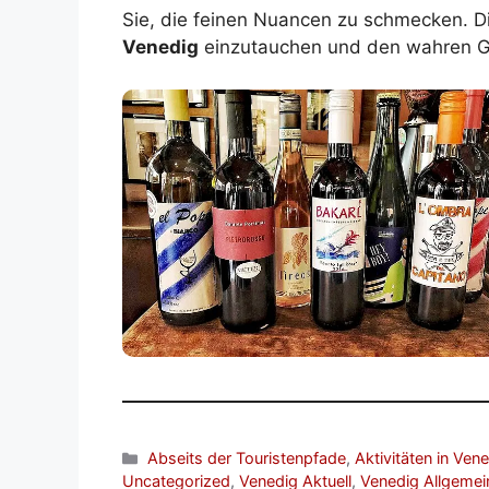
Sie, die feinen Nuancen zu schmecken. Die
Venedig
einzutauchen und den wahren G
Kategorien
Abseits der Touristenpfade
,
Aktivitäten in Ven
Uncategorized
,
Venedig Aktuell
,
Venedig Allgemei