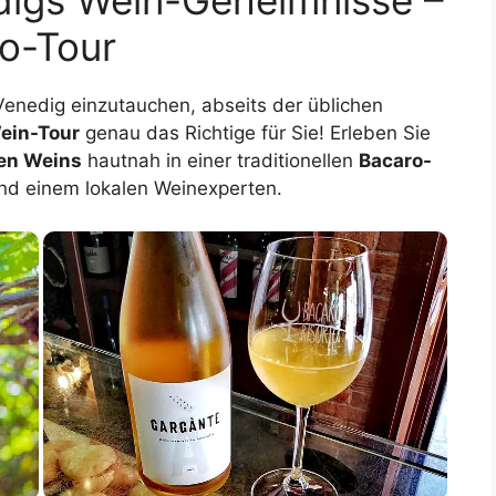
digs Wein-Geheimnisse –
ro-Tour
Venedig einzutauchen, abseits der üblichen
Wein-Tour
genau das Richtige für Sie! Erleben Sie
en Weins
hautnah in einer traditionellen
Bacaro-
und einem lokalen Weinexperten.