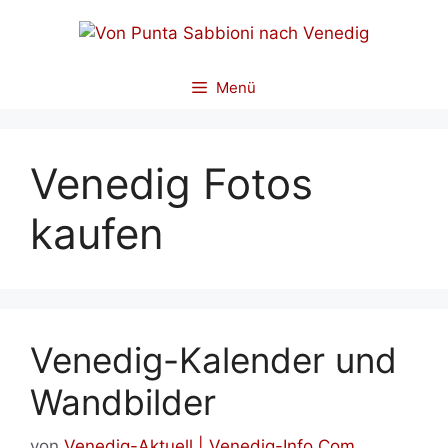
Zum
Inhalt
springen
Menü
Venedig Fotos
kaufen
Venedig-Kalender und
Wandbilder
von
Venedig-Aktuell | Venedig-Info.Com